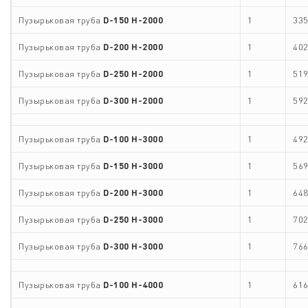
Пузырьковая труба
D-
15
0
H-2000
1
335
Пузырьковая труба
D-
2
00
H-2000
1
402
Пузырьковая труба
D-
25
0
H-2000
1
519
Пузырьковая труба
D-
3
00
H-2000
1
592
Пузырьковая труба
D-100
H-
3
000
1
492
Пузырьковая труба
D-
15
0
H-
3
000
1
569
Пузырьковая труба
D-
2
00
H-
3
000
1
648
Пузырьковая труба
D-
25
0
H-
3
000
1
702
Пузырьковая труба
D-
3
00
H-
3
000
1
766
Пузырьковая труба
D-100
H-
4
000
1
616