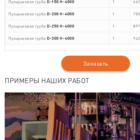
Пузырьковая труба
D-
15
0
H-
4
000
1
662
Пузырьковая труба
D-
2
00
H-
4
000
1
783
Пузырьковая труба
D-
25
0
H-
4
000
1
897
Пузырьковая труба
D-
3
00
H-
4
000
1
942
Заказать
ПРИМЕРЫ НАШИХ РАБОТ