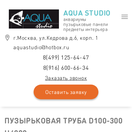
Перейти
к
AQUA STUDIO
содержимому
Пер
аквариумы
пузырьковые панели
нав
предметы интерьера
г.Москва, ул.Кедрова д.6, корп. 1
aquastudio@hotbox.ru
8(499) 125-64-47
8(916) 600-66-34
Заказать звонок
Оставить заявку
ПУЗЫРЬКОВАЯ ТРУБА D100-300