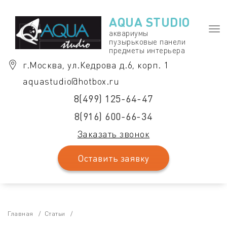
Перейти
к
AQUA STUDIO
содержимому
Пер
аквариумы
пузырьковые панели
нав
предметы интерьера
г.Москва, ул.Кедрова д.6, корп. 1
aquastudio@hotbox.ru
8(499) 125-64-47
8(916) 600-66-34
Заказать звонок
Оставить заявку
Главная
/
Статьи
/